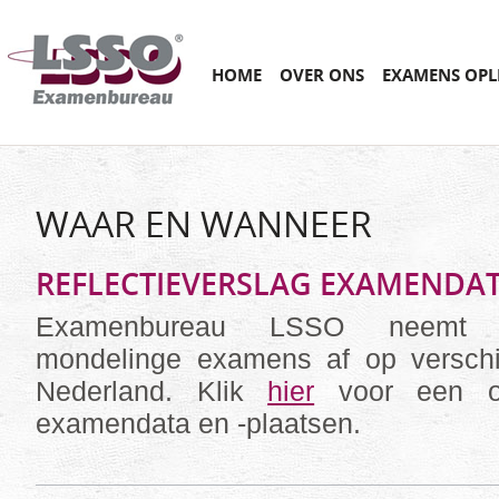
Main menu
SKIP
HOME
OVER ONS
EXAMENS OPL
TO
CONTENT
WAAR EN WANNEER
REFLECTIEVERSLAG EXAMENDAT
Examenbureau LSSO neemt sc
mondelinge examens af op verschil
Nederland. Klik
hier
voor een ov
examendata en -plaatsen.