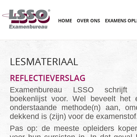
Main menu
SKIP
HOME
OVER ONS
EXAMENS OPL
TO
CONTENT
LESMATERIAAL
REFLECTIEVERSLAG
Examenbureau LSSO schrijft g
boekenlijst voor. Wel beveelt he
onderstaande methode(n) aan, omd
dekkend is (zijn) voor de examenstof
Pas op: de meeste opleiders kopen