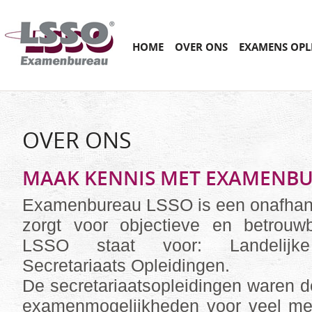
Main menu
SKIP
HOME
OVER ONS
EXAMENS OPL
TO
CONTENT
OVER ONS
MAAK KENNIS MET EXAMENBU
Examenbureau LSSO is een onafhankel
zorgt voor objectieve en betrouw
LSSO staat voor: Landelijk
Secretariaats Opleidingen.
De secretariaatsopleidingen waren de
examenmogelijkheden voor veel me