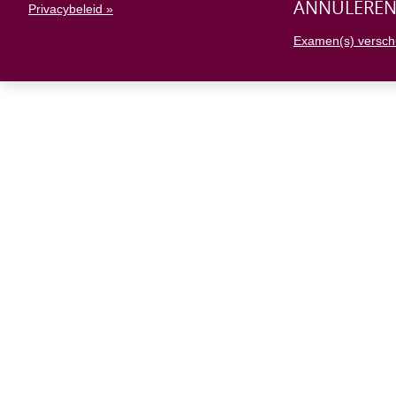
ANNULERE
Privacybeleid »
Examen(s) versch