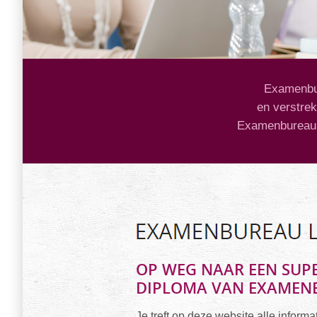
Examenbur
en verstrek
Examenbureau L
OP WEG NAAR EEN SUP
DIPLOMA VAN EXAMENB
Je treft op deze website alle infor