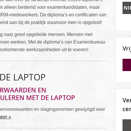
NI
niet alleen bestemd voor examenkandidaten, maar
HRM-medewerkers. De diploma’s en certificaten van
nd aan bij de praktijk waarvoor men is opgeleid!
vraag naar goed opgeleide mensen. Mensen met
kunnen werken. Met de diploma’s van Examenbureau
Vr
 voorkomende werkzaamheden uit te voeren!
DE LAPTOP
ORWAARDEN EN
ULEREN MET DE LAPTOP
Ve
ce
menvoorwaarden en slagingsnormen gewijzigd voor
meer »