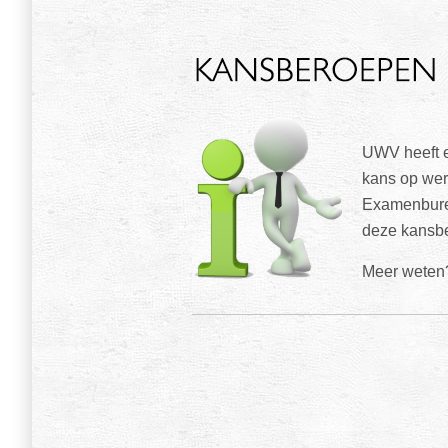
UWV heeft 
kans op we
Examenbure
deze kansb
Meer weten