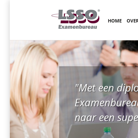
Main menu
SKIP
HOME
OVE
TO
CONTENT
"Met een dip
Examenbureau
naar een supe