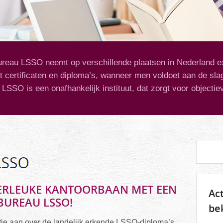
eau LSSO neemt op verschillende plaatsen in Nederland 
t certificaten en diploma’s, wanneer men voldoet aan de sla
SSO is een onafhankelijk instituut, dat zorgt voor objectie
ERLEUKE KANTOORBAAN MET EEN
Ac
UREAU LSSO!
be
matie aan over de landelijk erkende LSSO-diploma’s