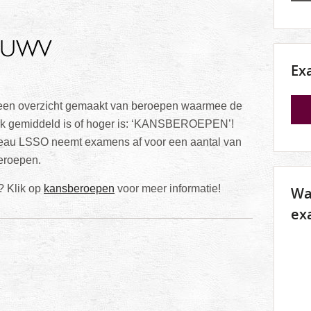
Ex
een overzicht gemaakt van beroepen waarmee de
rk gemiddeld is of hoger is: ‘KANSBEROEPEN’!
au LSSO neemt examens af voor een aantal van
eroepen.
? Klik op
kansberoepen
voor meer informatie!
Wa
ex