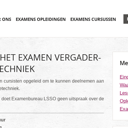
R ONS
EXAMENS OPLEIDINGEN
EXAMENS CURSUSSEN
 HET EXAMEN VERGADER-
Me
TECHNIEK
Ein
n cursisten opgeleid om te kunnen deelnemen aan
Waa
etechniek.
Les
r doet Examenbureau LSSO geen uitspraak over de
Opl
Exa
uur
g