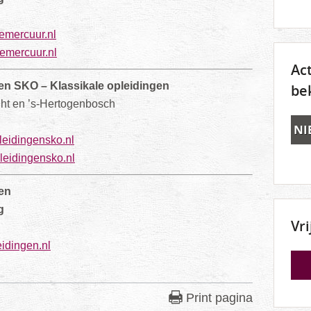
emercuur.nl
mercuur.nl
Ac
n SKO – Klassikale opleidingen
be
ght en ’s-Hertogenbosch
NI
eidingensko.nl
eidingensko.nl
en
g
Vr
idingen.nl
Print pagina