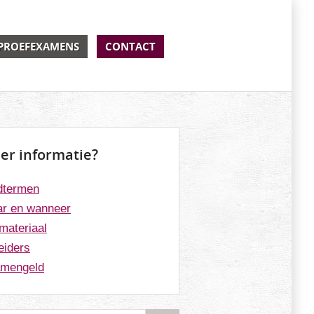
PROEFEXAMENS
CONTACT
er informatie?
dtermen
r en wanneer
materiaal
eiders
mengeld