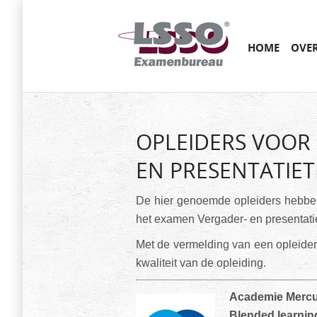
Main menu
SKIP
HOME
OVE
TO
CONTENT
OPLEIDERS VOOR
EN PRESENTATIE
De hier genoemde opleiders hebbe
het examen Vergader- en presentati
Met de vermelding van een opleide
kwaliteit van de opleiding.
Academie Merc
Blended learnin