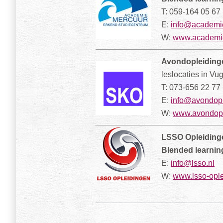
T: 059-164 05 67
E:
info@academi
W:
www.academie
Avondopleidinge
leslocaties in Vu
T: 073-656 22 77
E:
info@avondopl
W:
www.avondopl
LSSO Opleiding
Blended learnin
E:
info@lsso.nl
W:
www.lsso-ople