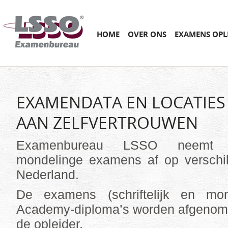
Main menu
SKIP
HOME
OVER ONS
EXAMENS OPL
TO
CONTENT
EXAMENDATA EN LOCATIES
AAN ZELFVERTROUWEN
Examenbureau LSSO neemt sc
mondelinge examens af op verschil
Nederland.
De examens (schriftelijk en mo
Academy-diploma’s worden afgenomen
de opleider.