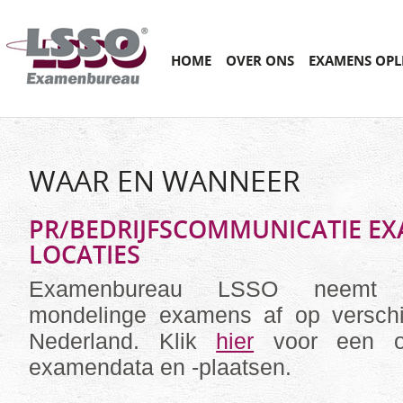
Main menu
SKIP
HOME
OVER ONS
EXAMENS OPL
TO
CONTENT
WAAR EN WANNEER
PR/BEDRIJFSCOMMUNICATIE E
LOCATIES
Examenbureau LSSO neemt sc
mondelinge examens af op verschil
Nederland. Klik
hier
voor een ov
examendata en -plaatsen.