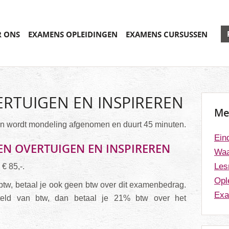
R ONS
EXAMENS OPLEIDINGEN
EXAMENS CURSUSSEN
RTUIGEN EN INSPIREREN
Me
en wordt mondeling afgenomen en duurt 45 minuten.
Ein
EN OVERTUIGEN EN INSPIREREN
Waa
Les
€ 85,-.
Opl
n btw, betaal je ook geen btw over dit examenbedrag.
Exa
esteld van btw, dan betaal je 21% btw over het