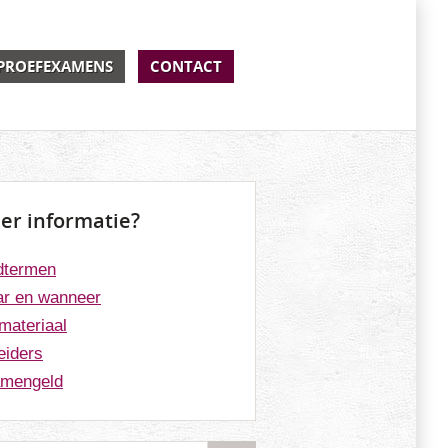
PROEFEXAMENS
CONTACT
er informatie?
dtermen
r en wanneer
materiaal
eiders
mengeld