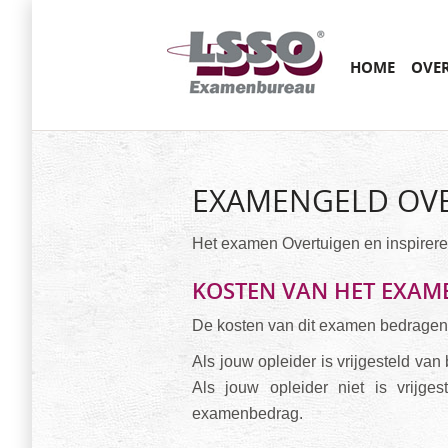
Main menu
SKIP
HOME
OVE
TO
CONTENT
EXAMENGELD OVE
Het examen Overtuigen en inspirer
KOSTEN VAN HET EXAM
De kosten van dit examen bedragen 
Als jouw opleider is vrijgesteld va
Als jouw opleider niet is vrijg
examenbedrag.