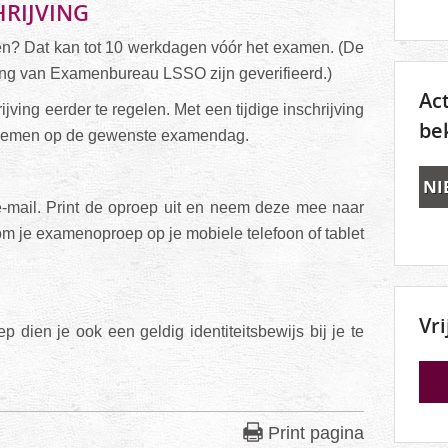
RIJVING
men? Dat kan tot 10 werkdagen vóór het examen. (De
ing van Examenbureau LSSO zijn geverifieerd.)
Ac
ijving eerder te regelen. Met een tijdige inschrijving
be
eelnemen op de gewenste examendag.
NI
-mail. Print de oproep uit en neem deze mee naar
om je examenoproep op je mobiele telefoon of tablet
Vr
 dien je ook een geldig identiteitsbewijs bij je te
Print pagina