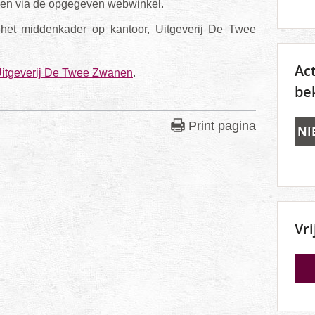
len via de opgegeven webwinkel.
 het middenkader op kantoor, Uitgeverij De Twee
Ac
itgeverij De Twee Zwanen
.
be
Print pagina
NI
Vr