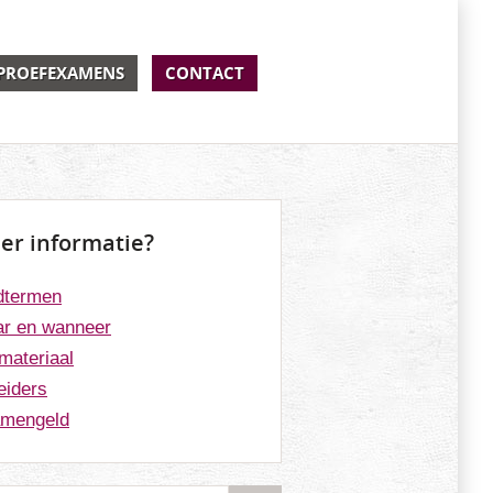
PROEFEXAMENS
CONTACT
er informatie?
dtermen
r en wanneer
materiaal
eiders
mengeld