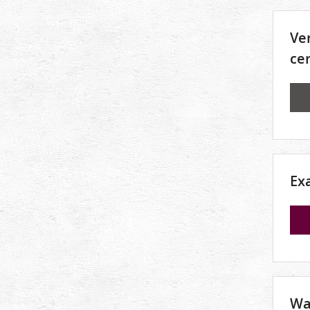
Ve
ce
Ex
Wa