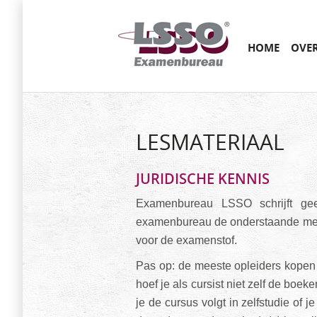
Main menu
SKIP
HOME
OVE
TO
CONTENT
LESMATERIAAL
JURIDISCHE KENNIS
Examenbureau LSSO schrijft geen
examenbureau de onderstaande meth
voor de examenstof.
Pas op: de meeste opleiders kopen h
hoef je als cursist niet zelf de boeken
je de cursus volgt in zelfstudie of j