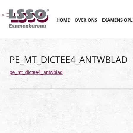
Main menu
SKIP
HOME
OVER ONS
EXAMENS OPL
TO
CONTENT
PE_MT_DICTEE4_ANTWBLAD
pe_mt_dictee4_antwblad