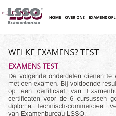
Main menu
SKIP
HOME
OVER ONS
EXAMENS OPL
TO
CONTENT
WELKE EXAMENS? TEST
EXAMENS TEST
De volgende onderdelen dienen te 
met een examen. Bij voldoende result
op een certificaat van Examen
certificaten voor de 6 cursussen g
diploma Technisch-commercieel v
van Examenbureau LSSO.