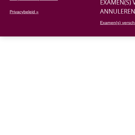
EXAMEN(S) 
ANNULERE
Privacybeleid »
Examen(s) versch