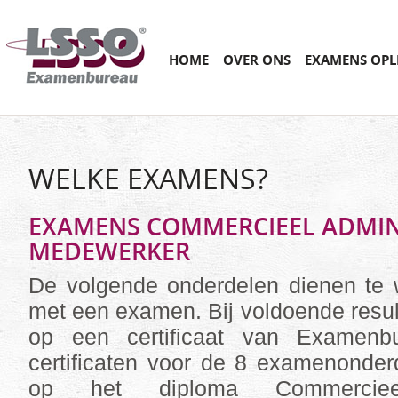
Main menu
SKIP
HOME
OVER ONS
EXAMENS OPL
TO
CONTENT
WELKE EXAMENS?
EXAMENS COMMERCIEEL ADMIN
MEDEWERKER
De volgende onderdelen dienen te 
met een examen. Bij voldoende result
op een certificaat van Examen
certificaten voor de 8 examenonder
op het diploma Commercieel 