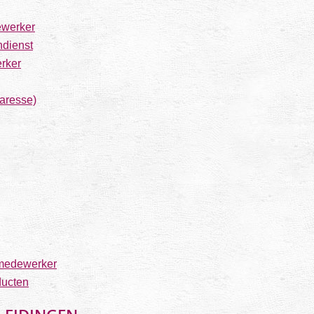
ewerker
dienst
erker
taresse)
medewerker
ducten