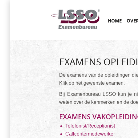
Main menu
SKIP
HOME
OVE
TO
CONTENT
EXAMENS OPLEID
De examens van de opleidingen die
Klik op het gewenste examen.
Bij Examenbureau LSSO kun je nie
weten over de kenmerken en de doe
EXAMENS VAKOPLEIDI
Telefonist/Receptionist
Callcentermedewerker