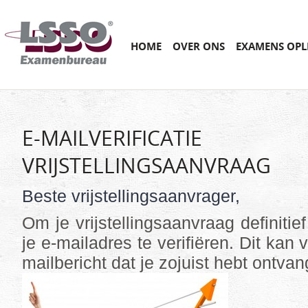
Main menu
SKIP
HOME
OVER ONS
EXAMENS OPL
TO
CONTENT
E-MAILVERIFICATIE
VRIJSTELLINGSAANVRAAG
Beste vrijstellingsaanvrager,
Om je vrijstellingsaanvraag definitie
je e-mailadres te verifiëren. Dit kan v
mailbericht dat je zojuist hebt ontva