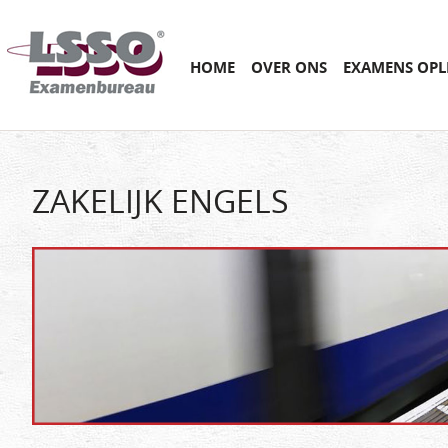
Main menu
SKIP
HOME
OVER ONS
EXAMENS OPL
TO
CONTENT
ZAKELIJK ENGELS