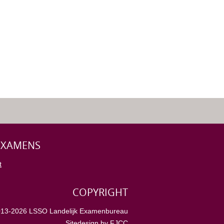
 EXAMENS
t
COPYRIGHT
013-2026 LSSO Landelijk Examenbureau
Sitedesign by
FJCC