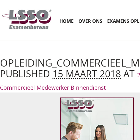
Main menu
SKIP
HOME
OVER ONS
EXAMENS OPL
TO
CONTENT
OPLEIDING_COMMERCIEEL_
PUBLISHED
15 MAART 2018
AT
2
Commercieel Medewerker Binnendienst