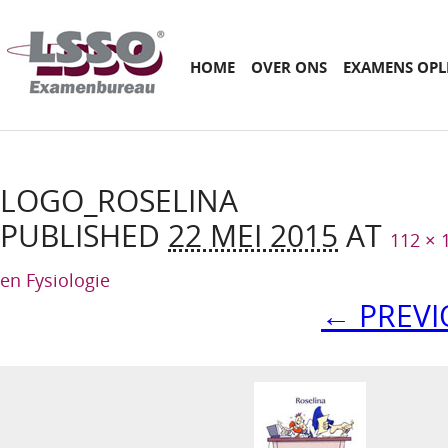
Main menu
SKIP
HOME
OVER ONS
EXAMENS OPL
TO
CONTENT
LOGO_ROSELINA
PUBLISHED
22 MEI 2015
AT
112 × 
en Fysiologie
← PREVI